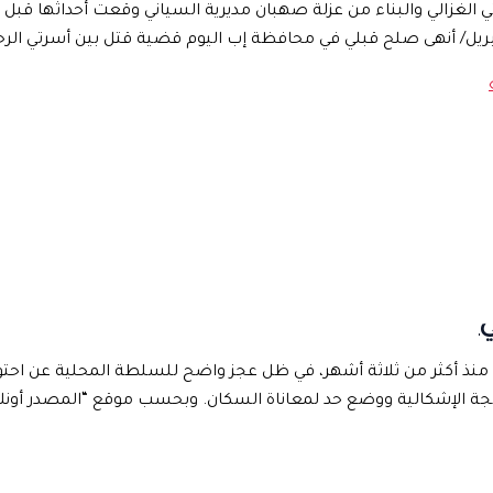
عدن منذ أكثر من ثلاثة أشهر، في ظل عجز واضح للسلطة المحلية عن احتو
ة الإشكالية ووضع حد لمعاناة السكان. وبحسب موقع “المصدر أونلاي