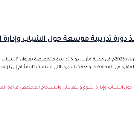
فذ دورة تدريبية موسعة حول الشباب وإدارة 
نفذ مركز اليمن لدراسات النزاع والسلام، خلال الفترة (18- 20 ابريل) 2026م في مدينة مأرب، دورة تدريب
يادات الشبابية المؤثرة في المحافظة. وهدفت الدورة، التي استمرت ثلاثة أيام إلى
ة حول الشباب وإدارة التنوع والتعايش والانسجام المجتمعي
قراءة المز